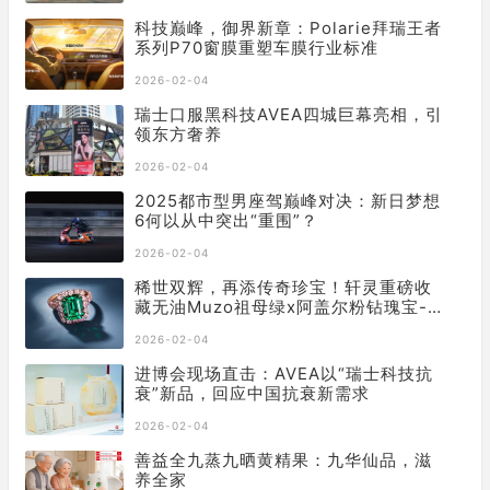
科技巅峰，御界新章：Polarie拜瑞王者
系列P70窗膜重塑车膜行业标准
2026-02-04
瑞士口服黑科技AVEA四城巨幕亮相，引
领东方奢养
2026-02-04
2025都市型男座驾巅峰对决：新日梦想
6何以从中突出“重围”？
2026-02-04
稀世双辉，再添传奇珍宝！轩灵重磅收
藏无油Muzo祖母绿x阿盖尔粉钻瑰宝-
「Diana」戒指
2026-02-04
进博会现场直击：AVEA以“瑞士科技抗
衰”新品，回应中国抗衰新需求
2026-02-04
善益全九蒸九晒黄精果：九华仙品，滋
养全家