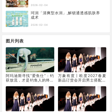
2026-02-04
珂润「清爽型水润」,解锁通透感肌肤养
成术
2026-02-04
图片列表
阿玛迪斯寻找“爱鱼仕”：钓
万象有度丨欧度2027春夏
获放流，才是钓鱼人的终极
新品订货会开启男士搭配新
浪漫
表达