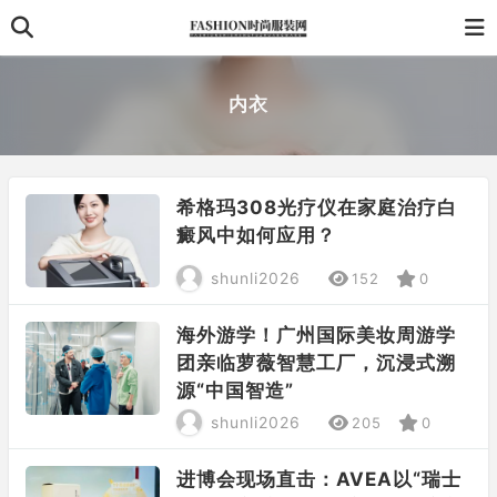
内衣
希格玛​308光疗仪在家庭治疗白
癜风中如何应用？
shunli2026
152
0
海外游学！广州国际美妆周游学
团亲临萝薇智慧工厂，沉浸式溯
源“中国智造”
shunli2026
205
0
进博会现场直击：AVEA以“瑞士