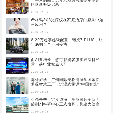
区焕新升级启幕
2026-02-06
希格玛​308光疗仪在家庭治疗白癜风中如
何应用？
2026-02-05
8.29万起享越级配置！瑞虎7 PLUS，让
年底购车再不用妥协
2026-02-05
向AI要增长 | 悠可智能客服实践深耕经
营，获行业权威认可
2026-02-05
海外游学！广州国际美妆周游学团亲临
萝薇智慧工厂，沉浸式溯源“中国智造”
2026-02-04
引领未来，定义纯净 | 萝薇国际全新无
菌制剂科研中心正式启幕，构建大健康
产业新基石
2026-02-04