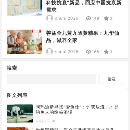
科技抗衰”新品，回应中国抗衰新
需求
shunli2026
149
0
善益全九蒸九晒黄精果：九华仙
品，滋养全家
shunli2026
165
0
搜索
搜索
图文列表
阿玛迪斯寻找“爱鱼仕”：钓获放流，才是
钓鱼人的终极浪漫
2026-02-10
千年宋韵融古贯今京港澳高速徐水服务