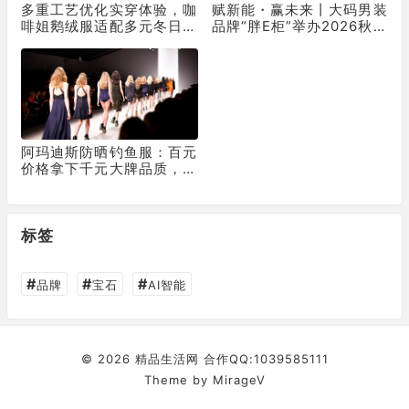
多重工艺优化实穿体验，咖
赋新能・赢未来丨大码男装
啡姐鹅绒服适配多元冬日生
品牌“胖E柜”举办2026秋冬
活场景
新品品鉴会
阿玛迪斯防晒钓鱼服：百元
价格拿下千元大牌品质，科
技力不输一线
标签
#
#
#
品牌
宝石
AI智能
© 2026
精品生活网
合作QQ:1039585111
Theme by
MirageV