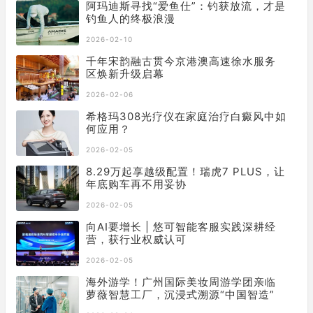
阿玛迪斯寻找“爱鱼仕”：钓获放流，才是
钓鱼人的终极浪漫
2026-02-10
千年宋韵融古贯今京港澳高速徐水服务
区焕新升级启幕
2026-02-06
希格玛​308光疗仪在家庭治疗白癜风中如
何应用？
2026-02-05
8.29万起享越级配置！瑞虎7 PLUS，让
年底购车再不用妥协
2026-02-05
向AI要增长 | 悠可智能客服实践深耕经
营，获行业权威认可
2026-02-05
海外游学！广州国际美妆周游学团亲临
萝薇智慧工厂，沉浸式溯源“中国智造”