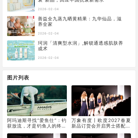
2026-02-04
善益全九蒸九晒黄精果：九华仙品，滋
养全家
2026-02-04
珂润「清爽型水润」,解锁通透感肌肤养
成术
2026-02-04
图片列表
阿玛迪斯寻找“爱鱼仕”：钓
万象有度丨欧度2027春夏
获放流，才是钓鱼人的终极
新品订货会开启男士搭配新
浪漫
表达