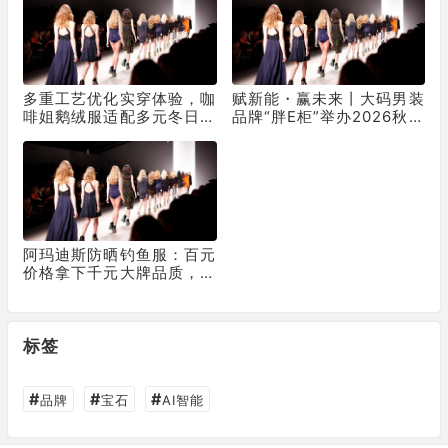
多重工艺优化实穿体验，咖
赋新能・赢未来丨大码男装
啡姐鹅绒服适配多元冬日生
品牌“胖E柜”举办2026秋冬
活场景
新品品鉴会
阿玛迪斯防晒钓鱼服：百元
价格拿下千元大牌品质，科
技力不输一线
标签
#
#
#
品牌
宝石
AI智能