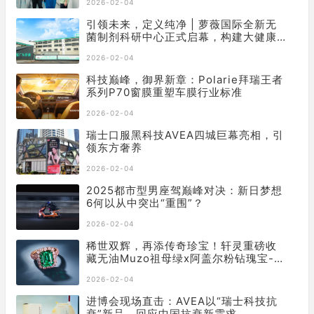
2026-02-04
引领未来，定义纯净 | 萝薇国际全新无
菌制剂科研中心正式启幕，构建大健康
产业新基石
2026-02-04
科技巅峰，御界新章：Polarie拜瑞王者
系列P70窗膜重塑车膜行业标准
2026-02-04
瑞士口服黑科技AVEA四城巨幕亮相，引
领东方奢养
2026-02-04
2025都市型男座驾巅峰对决：新日梦想
6何以从中突出“重围”？
2026-02-04
稀世双辉，再添传奇珍宝！轩灵重磅收
藏无油Muzo祖母绿x阿盖尔粉钻瑰宝-
「Diana」戒指
2026-02-04
进博会现场直击：AVEA以“瑞士科技抗
衰”新品，回应中国抗衰新需求