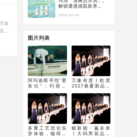
珂润「清爽型水润」,
解锁通透感肌肤养成
术
2026-02-04
控油
压制
图片列表
Cur
属的
的同
阿玛迪斯寻找“爱
万象有度丨欧度
鱼仕”：钓获放
2027春夏新品订
流，才是钓鱼人
货会开启男士搭
的终极浪漫
配新表达
多重工艺优化实
赋新能・赢未来
穿体验，咖啡姐
丨大码男装品牌