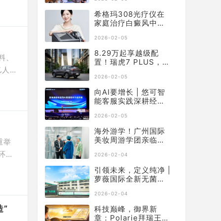
，以
希格玛​308光疗仪在
保障商
家庭治疗白癜风中如
何应用？
2026-02-05
8.29万起享越级配
料、
置！瑞虎7 PLUS，让
亿人，
年底购车再不用妥协
2026-02-05
，专
向AI要增长 | 悠可智
作为
能客服实践深耕经
营，获行业权威认可
2026-02-05
海外游学！广州国际
美妆周游学团亲临萝
重举
薇智慧工厂，沉浸式
环北
2026-02-04
溯源“中国智造”
的风
引领未来，定义纯净 |
。一
萝薇国际全新无菌制
剂科研中心正式启
2026-02-04
幕，构建大健康产业
新基石
”
科技巅峰，御界新
章：Polarie拜瑞王者