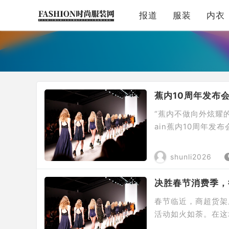
报道
服装
内衣
蕉内10周年发布
“蕉内不做向外炫耀的
ain蕉内10周年
体感科学研究院的成
聚行业科学家代表、
shunli2026
穿着舒适体验的深度探索
​决胜春节消费季
春节临近，商超货架
活动如火如荼。在这
牌为抓住节日消费潮