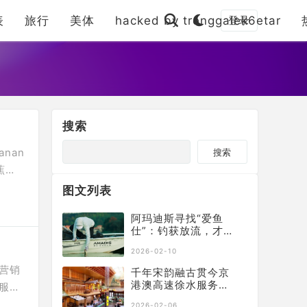
表
旅行
美体
hacked by trenggalek6etar
登录
搜索
nan
搜索
蕉内
题，汇
图文列表
改善
阿玛迪斯寻找“爱鱼
仕”：钓获放流，才是
钓鱼人的终极浪漫
2026-02-10
营销
千年宋韵融古贯今京
港澳高速徐水服务区
服品
焕新升级启幕
系作
2026-02-06