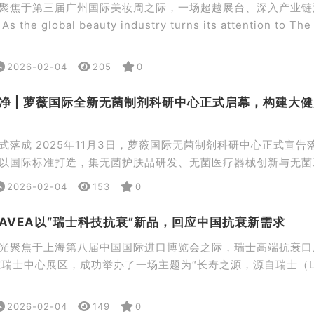
聚焦于第三届广州国际美妆周之际，一场超越展台、深入产业链
 global beauty industry turns its attention to The
ics Week, an exploration journey that goes beyond the
[…]
2026-02-04
205
0
净 | 萝薇国际全新无菌制剂科研中心正式启幕，构建大
式落成 2025年11月3日，萝薇国际无菌制剂科研中心正式宣告
以国际标准打造，集无菌护肤品研发、无菌医疗器械创新与无菌
萝薇国际在生命科学与健康产品领域迈入全新的发展阶段。 一
2026-02-04
153
0
菌护肤品开发 聚焦高活性、高功效成分的应用难题，重点攻克无
大核心，重新定义护肤领域“有效且安全”的新标准。 无菌医疗 
AVEA以“瑞士科技抗衰”新品，回应中国抗衰新需求
光聚焦于上海第八届中国国际进口博览会之际，瑞士高端抗衰口
日在瑞士中心展区，成功举办了一场主题为“长寿之源，源自瑞士（L
n Switzerland）”的新品发布会。品牌并非简单地展示产品，而是借
地阐释了其“重新定义衰老（Redefine Ageing）”的科学哲
2026-02-04
149
0