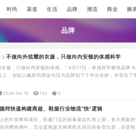
时尚
渠道
生活
品牌
潮流
商业
腕
品牌
会：不做向外炫耀的衣服，只做向内安顿的体感科学
衣服，只做向内安顿的体感。” 4月17日，体感科学服饰品牌 Ba
发布会上，创始人臧崇羽用这句话为品牌划下十年分水岭，并宣告了
立。 本次发布会以「聚焦于内，一家体感科学公司」为核心主
学界权威专家及主流媒体代表，共同回望品牌十年来对体感科学
2026-04-19
133
0
。 蕉内10年：为“舒服”找到底层逻辑 自 20 […]
，德邦快递构建商超、鞋服行业物流“快”逻辑
上的年货琳琅满目，鞋服门店的新春新款扎堆上新，各大商家的
场消费热潮中，无论是商超为保障民生供应的备货出货，还是鞋
的快速备货上新与调拨，都离不开高效、稳定、全天候的物流体