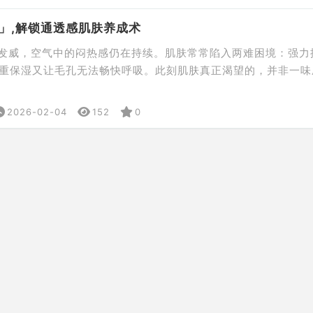
场：一场关于 […]
」,解锁通透感肌肤养成术
”发威，空气中的闷热感仍在持续。肌肤常常陷入两难困境：强力
重保湿又让毛孔无法畅快呼吸。此刻肌肤真正渴望的，并非一味
润，而是让清爽与水润和谐共存，由内焕发出通透健康的光彩。 
列，以精准水油平衡为核心，通过温和而有效的肌肤护理，开启专
2026-02-04
152
0
，帮助油性敏感肌解决因过多出油导致的粗糙烦恼，让油光隐退