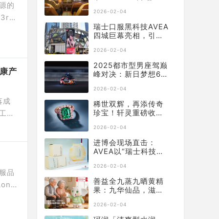
源的
系列P70窗膜重塑车
2026-02-04
膜行业标准
 3rd
瑞士口服黑科技AVEA
 exh
四城巨幕亮相，引领
东方奢养
2026-02-04
2025都市型男座驾巅
健康产
峰对决：新日梦想6何
以从中突出“重围”？
2026-02-04
落成
稀世双辉，再添传奇
珍宝！轩灵重磅收藏
工艺
无油Muzo祖母绿x阿
、三位
2026-02-04
盖尔粉钻瑰宝-
菌灌
「Diana」戒指
进博会现场直击：
[…]
AVEA以“瑞士科技抗
衰”新品，回应中国抗
2026-02-04
衰新需求
服品
善益全九蒸九晒黄精
ong
果：九华仙品，滋养
此盛
全家
2026-02-04
学。