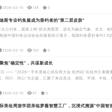
快递凭借深耕大件领域30年的经验，针对性推出定制化解决方案
2026-02-10
138
0
诺全程托举商超与鞋服行业的新春运营需求。 仓干配一体，德邦
迪斯专业钓鱼服成为垂钓者的“第二层皮肤”
姜太公钓鱼，愿者上钩”的古典图景，进化为融合气象、水文、材
根据中国钓鱼运动协会的最新统计显示，我国钓鱼爱好者约1.5
00万，2024年全国休闲渔业产值993.03亿元。在这一浪潮中
装升维为集防护、功能与身份认同于一体的“高科技作战服”。而
2026-02-10
100
0
品牌，阿玛迪斯正是这场专业装备革命的中心。 深耕赛事 […]
聚焦“确定性”，共谋新成长
20日 —— “2026一手年度核心供应商大会·杭州站”在杭州久泰隆
频、同行、同心”为主题，汇聚了来自意法、濮院、平湖、中纺、
力品牌主理人、核心运营官及行业媒体代表，共同回顾2025年
6年的确定性与新增长。 大会在温馨而充满力量的氛围中拉开帷幕
2026-02-10
97
0
伯牙首先登台，以“共识比单纯的对错更有力量”为 […]
际美妆周游学团亲临萝薇智慧工厂，沉浸式溯源“中国智造