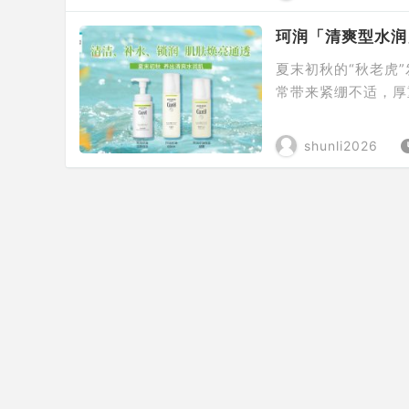
从瑞士实验室到中国会
珂润「清爽型水润
夏末初秋的“秋老虎
常带来紧绷不适，厚
油光或浮于表面的滋
él珂润控油保湿系
shunli2026
「清爽型水润」通道
时 […]