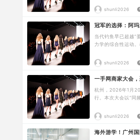
为坚实后盾。 德邦
shunli2026
“春节也送货”的承
超春 […]
冠军的选择：阿玛
当代钓鱼早已超越“
力学的综合性运动。
核心垂钓爱好者近30
业钓鱼服也从普通工
shunli2026
国内首个专业钓鱼服
一手网商家大会，
杭州，2026年1月
行。本次大会以“同
等数百家服装产业实
雨兼程，展望202
shunli2026
手平台创始人兼CEO
海外游学！广州国