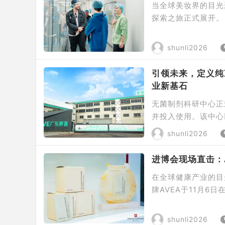
当全球美妆界的目光
探索之旅正式展开。 As the
Guangzhou Cosmet
ibition booths an 
shunli2026
引领未来，定义纯
业新基石
无菌制剂科研中心正
并投入使用。该中心
开发于一体，标志着
shunli2026
一体，全链赋能 无
装技术与成分稳定性两
进博会现场直击：
在全球健康产业的目
牌AVEA于11月6
evity Born i
会，向中国市场系统性
shunli2026