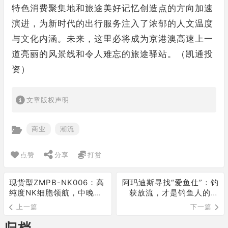
特色消费聚集地和旅途美好记忆创造点的方向加速
演进，为新时代的出行服务注入了浓郁的人文温度
与文化内涵。未来，这里必将成为京港澳高速上一
道亮丽的风景线和令人难忘的旅途驿站。（凯通投
资）
文章版权声明
商业
潮流
点赞
分享
打赏
现货型ZMPB-NK006：高
阿玛迪斯寻找“爱鱼仕”：钓
纯度NK细胞领航，中晚期
获放流，才是钓鱼人的终
实体瘤的生存新转机
极浪漫
上一篇
下一篇
归档