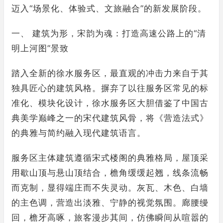
迈入“场景化、体验式、文旅融合”的新发展阶段。
一、 建筑为形，宋韵为魂：打造高速公路上的“清
明上河图”景致
踏入全新的徐水服务区，最直观的冲击力来自于其
独具匠心的建筑风格。摒弃了以往服务区常见的标
准化、模块化设计，徐水服务区大胆借鉴了中国古
典美学巅峰之一的宋代建筑风骨，将《营造法式》
的典雅与简约融入现代建筑语言。
服务区主体建筑遵循宋式楼阁的典雅格局，屋顶采
用歇山顶与悬山顶结合，檐角缓缓起翘，线条流畅
而克制，显得端庄而不失灵动。灰瓦、木色、白墙
的主色调，营造出淡雅、宁静的视觉氛围。廊腰缦
回，檐牙高啄，旅客漫步其间，仿佛瞬间从喧嚣的