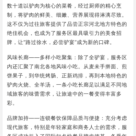
数十道以驴肉为核心的菜肴，经过厨师的精心烹
制，将驴肉的鲜美、细嫩、营养展现得淋漓尽致。
这不仅为过往旅客提供了品尝正宗河北地方特色的
绝佳机会，也成为了服务区最具吸引力的美食招
牌，让“路过徐水，必尝驴宴”成为新的口碑。
风味长廊——多样小吃聚集：除了全驴宴，服务区
内还汇聚了南北各地风味小吃。从麦未手擀面、煎
饼果子，到华统烤肠、正新鸡排，再到本地特色的
驴肉火烧、全羊汤，一条小吃长廊足以满足不同地
域旅客的味蕾需求，让旅途中的一餐变得丰富多
彩。
品牌加持——连锁餐饮保障品质与便捷：充分考虑
现代旅客，特别是年轻家庭和商务人士的需求，服