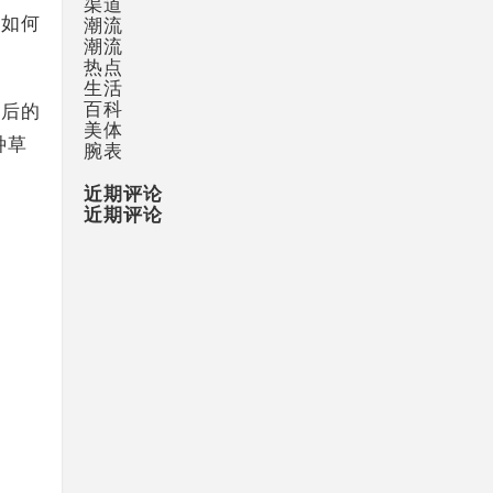
渠道
。如何
潮流
潮流
热点
生活
百科
背后的
美体
种草
腕表
近期评论
近期评论