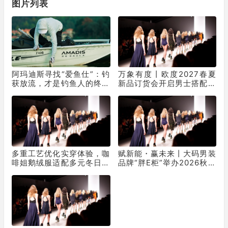
图片列表
阿玛迪斯寻找“爱鱼仕”：钓
万象有度丨欧度2027春夏
获放流，才是钓鱼人的终极
新品订货会开启男士搭配新
浪漫
表达
多重工艺优化实穿体验，咖
赋新能・赢未来丨大码男装
啡姐鹅绒服适配多元冬日生
品牌“胖E柜”举办2026秋冬
活场景
新品品鉴会