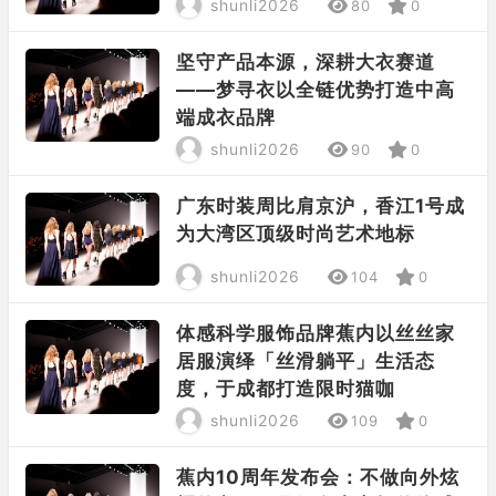
shunli2026
80
0
坚守产品本源，深耕大衣赛道
——梦寻衣以全链优势打造中高
端成衣品牌
shunli2026
90
0
广东时装周比肩京沪，香江1号成
为大湾区顶级时尚艺术地标
shunli2026
104
0
体感科学服饰品牌蕉内以丝丝家
居服演绎「丝滑躺平」生活态
度，于成都打造限时猫咖
shunli2026
109
0
蕉内10周年发布会：不做向外炫