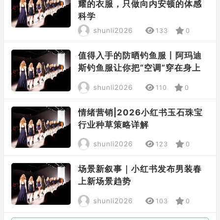
耀的衣服，只做向内安顿的体感
科学
shunli2026
133
0
值得入手的防晒钓鱼服丨阿玛迪
斯钓鱼服让你把“空调”穿在身上
shunli2026
110
0
情绪营销|2026小红书玉石珠宝
行业种草策略详解
shunli2026
123
0
场景新叙事｜小红书发布男装春
上新场景趋势
shunli2026
103
0