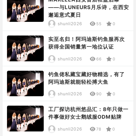
——与LUNEURS月乐诗，在西安
邂逅意式夏日
shunli2026
55
0
实至名归！阿玛迪斯钓鱼服再次
获得全国销量第一地位认证
shunli2026
66
0
钓鱼佬私藏宝藏好物精选，有了
阿玛迪斯就能轻松搏大鱼
shunli2026
90
0
工厂探访杭州悠品汇：8年只做一
件事做好女士鹅绒服ODM贴牌
shunli2026
78
0