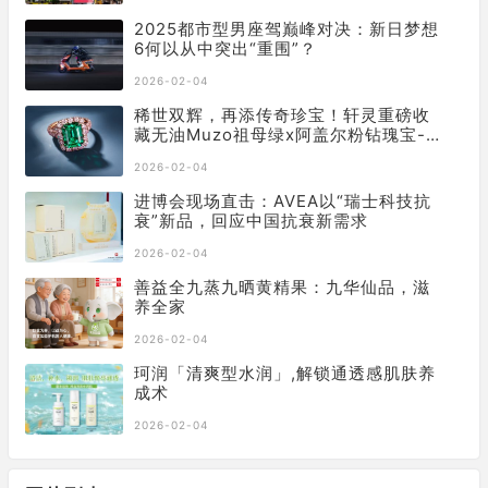
2025都市型男座驾巅峰对决：新日梦想
6何以从中突出“重围”？
2026-02-04
稀世双辉，再添传奇珍宝！轩灵重磅收
藏无油Muzo祖母绿x阿盖尔粉钻瑰宝-
「Diana」戒指
2026-02-04
进博会现场直击：AVEA以“瑞士科技抗
衰”新品，回应中国抗衰新需求
2026-02-04
善益全九蒸九晒黄精果：九华仙品，滋
养全家
2026-02-04
珂润「清爽型水润」,解锁通透感肌肤养
成术
2026-02-04