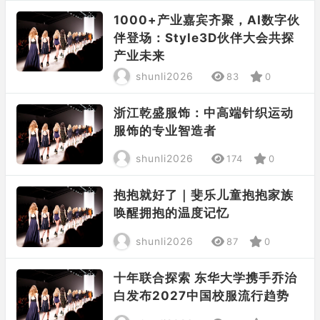
1000+产业嘉宾齐聚，AI数字伙
伴登场：Style3D伙伴大会共探
产业未来
shunli2026
83
0
浙江乾盛服饰：中高端针织运动
服饰的专业智造者
shunli2026
174
0
抱抱就好了｜斐乐儿童抱抱家族
唤醒拥抱的温度记忆
shunli2026
87
0
十年联合探索 东华大学携手乔治
白发布2027中国校服流行趋势