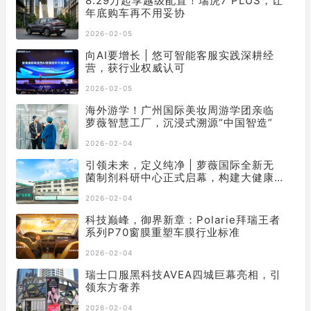
8.29万起享越级配置！瑞虎7 PLUS，让
年底购车再不用妥协
2026-02-05
向AI要增长 | 悠可智能客服实践深耕经
营，获行业权威认可
2026-02-05
海外游学！广州国际美妆周游学团亲临
萝薇智慧工厂，沉浸式溯源“中国智造”
2026-02-04
引领未来，定义纯净 | 萝薇国际全新无
菌制剂科研中心正式启幕，构建大健康
产业新基石
2026-02-04
科技巅峰，御界新章：Polarie拜瑞王者
系列P70窗膜重塑车膜行业标准
2026-02-04
瑞士口服黑科技AVEA四城巨幕亮相，引
领东方奢养
2026-02-04