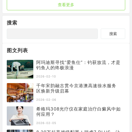
查看更多
搜索
搜索
图文列表
阿玛迪斯寻找“爱鱼仕”：钓获放流，才是
钓鱼人的终极浪漫
2026-02-10
千年宋韵融古贯今京港澳高速徐水服务
区焕新升级启幕
2026-02-06
希格玛​308光疗仪在家庭治疗白癜风中如
何应用？
2026-02-05