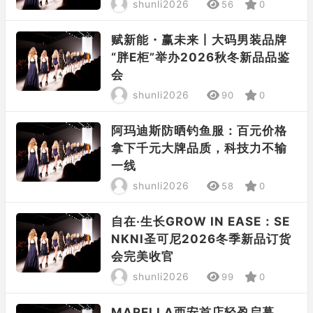
shunli2026
56
0
赋新能・赢未来丨大码男装品牌
“胖E柜”举办2026秋冬新品品鉴
会
shunli2026
90
0
阿玛迪斯防晒钓鱼服：百元价格
拿下千元大牌品质，科技力不输
一线
shunli2026
58
0
自在·生长GROW IN EASE：SE
NKNI圣可尼2026冬季新品订货
会完美收官
shunli2026
99
0
MARELLA西安首店轻盈启幕