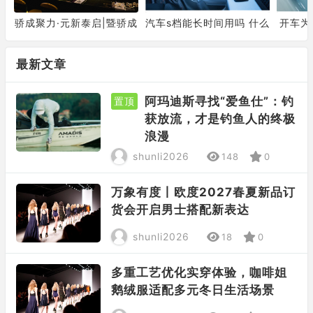
骄成聚力·元新泰启|暨骄成
汽车s档能长时间用吗 什么
开车为
元泰品牌发布会圆满成功
时候不能用
最新文章
阿玛迪斯寻找“爱鱼仕”：钓
置顶
获放流，才是钓鱼人的终极
浪漫
shunli2026
148
0
万象有度丨欧度2027春夏新品订
货会开启男士搭配新表达
shunli2026
18
0
多重工艺优化实穿体验，咖啡姐
鹅绒服适配多元冬日生活场景